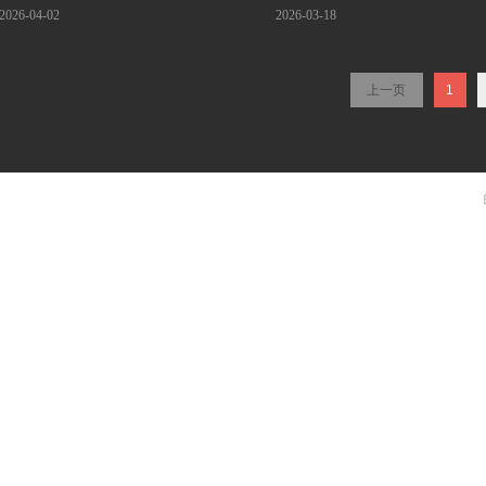
2026-04-02
2026-03-18
上一页
1