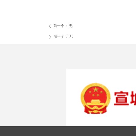
前一个：
无
ꄴ
后一个：
无
ꄲ