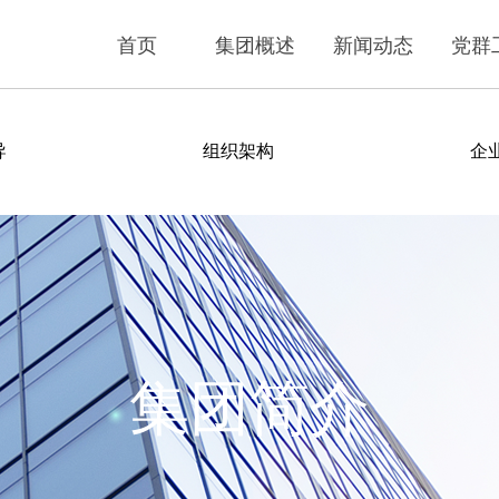
首页
集团概述
新闻动态
党群
导
组织架构
企
集团简介