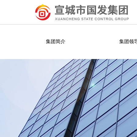
集团简介
集团领