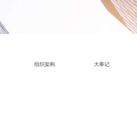
组织架构
大事记