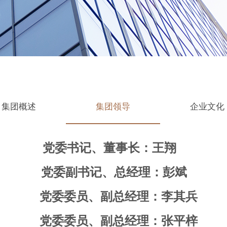
集团概述
集团领导
企业文化
党委书记、董事长：王翔
党委副书记、总经理：彭斌
党委委员、副总经理：李其兵
党委委员、副总经理：张平梓