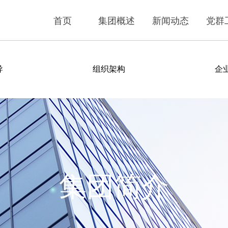
首页
集团概述
新闻动态
党群
导
组织架构
企
集团简介