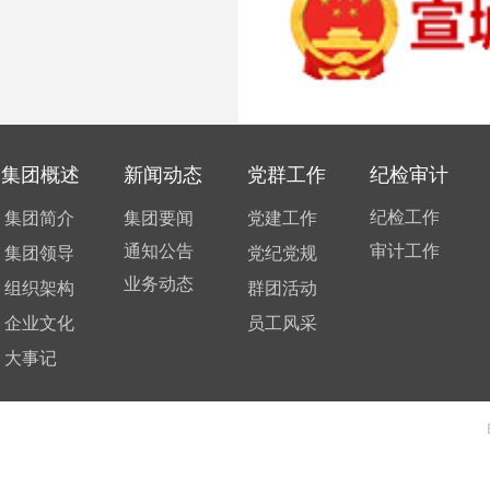
集团概述
新闻动态
党群工作
纪检审计
纪检工作
集团简介
集团要闻
党建工作
通知公告
审计工作
集团领导
党纪党规
业务动态
组织架构
群团活动
企业文化
员工风采
大事记